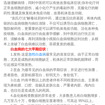
迅速缓解病情，同时中医药可以有效改善临床症状;弥补化疗对
正常血细胞的损伤，减小化疗产生的毒副作用，克服化疗的耐
药性;重建及恢复机体免疫功能，改善机体造血功能。
“袁氏疗法”解毒祛邪的中药，通过激活抗癌基因，将体内残
留的白血病细胞与病灶清除，不仅可以诱导白血病细胞凋亡，
预防耐药性，更重要的是可以调节机体免疫功能、活化各种免
疫细胞。白血病的治疗由血液学缓解，到中医药治疗扶正祛
邪、清解余毒，再到清除微小残留白血病细胞达到治愈，从根
本上攻破了白血病难以治愈、容易复发的难题。
白血病的七大早期症状：
1.发热 这是
急性白血病
最常见的首发症状。由于正常白细
胞，尤其是成熟的粒细胞缺乏，机体的正常防御机能障碍，而
引起感染可致发热。
2.贫血 为最常见的白血病的早期症状，并呈进行性加重，
患者面色、皮肤粘膜苍白，软弱无力，食欲低下。
3.出血 约有半数以上的患者伴有不同程度的出血。主要表
现为鼻粘膜、口腔、齿龈及皮肤出血，严重者内脏、颅内出
血，也往往是造成患儿的死因。
4.血化验检查数据的异常改变，大多数患儿有白细胞增多，
几万至几十万，骨髓白细胞呈显著增生，可高达 95%以上。