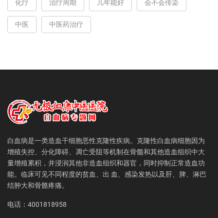
化疗
治疗周期
几年能好
会不会传染
中医
中医药治疗
白血病是一类造血干细胞恶性克隆性疾病。克隆性白血病细胞因为
增殖失控、分化障碍、凋亡受阻等机制在骨髓和其他造血组织中大
量增殖累积，并浸润其他非造血组织和器官，同时抑制正常造血功
能。临床可见不同程度的贫血、出 血、感染发热以及肝、脾、淋巴
结肿大和骨骼疼痛。
电话：4001818958