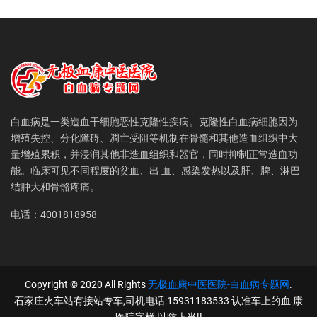
白血病是一类造血干细胞恶性克隆性疾病。克隆性白血病细胞因为
增殖失控、分化障碍、凋亡受阻等机制在骨髓和其他造血组织中大
量增殖累积，并浸润其他非造血组织和器官，同时抑制正常造血功
能。临床可见不同程度的贫血、出 血、感染发热以及肝、脾、淋巴
结肿大和骨骼疼痛。
电话：4001818958
Copyright © 2020 All Rights
无极血康中医医院-白血病专题网
.
石家庄火车站有接站专车,司机电话:15931183533 认准车上的血 康
医院字样,以防上当!!