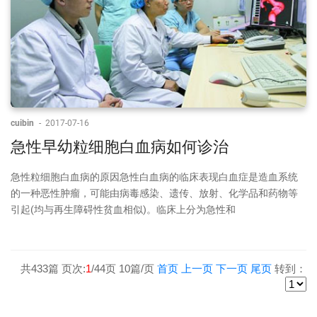
cuibin
-
2017-07-16
急性早幼粒细胞白血病如何诊治
急性粒细胞白血病的原因急性白血病的临床表现白血症是造血系统
的一种恶性肿瘤，可能由病毒感染、遗传、放射、化学品和药物等
引起(均与再生障碍性贫血相似)。临床上分为急性和
共
433
篇 页次:
1
/
44
页
10
篇/页
首页
上一页
下一页
尾页
转到：