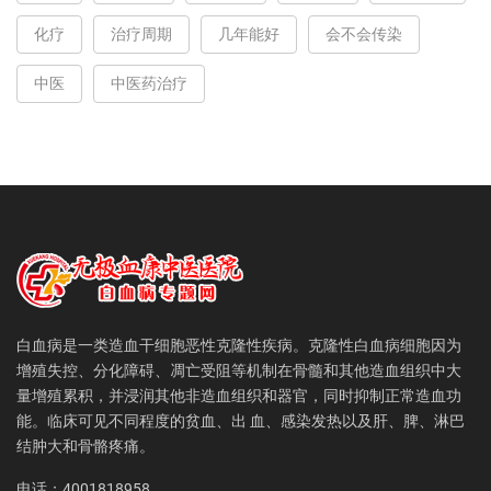
化疗
治疗周期
几年能好
会不会传染
中医
中医药治疗
白血病是一类造血干细胞恶性克隆性疾病。克隆性白血病细胞因为
增殖失控、分化障碍、凋亡受阻等机制在骨髓和其他造血组织中大
量增殖累积，并浸润其他非造血组织和器官，同时抑制正常造血功
能。临床可见不同程度的贫血、出 血、感染发热以及肝、脾、淋巴
结肿大和骨骼疼痛。
电话：4001818958