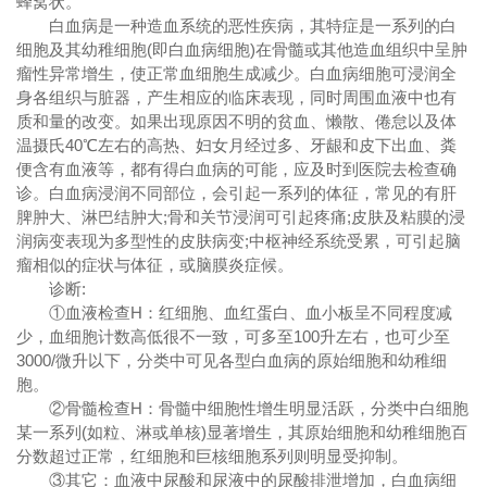
蜂窝状。
白血病是一种造血系统的恶性疾病，其特症是一系列的白
细胞及其幼稚细胞(即白血病细胞)在骨髓或其他造血组织中呈肿
瘤性异常增生，使正常血细胞生成减少。白血病细胞可浸润全
身各组织与脏器，产生相应的临床表现，同时周围血液中也有
质和量的改变。如果出现原因不明的贫血、懒散、倦怠以及体
温摄氏40℃左右的高热、妇女月经过多、牙龈和皮下出血、粪
便含有血液等，都有得白血病的可能，应及时到医院去检查确
诊。白血病浸润不同部位，会引起一系列的体征，常见的有肝
脾肿大、淋巴结肿大;骨和关节浸润可引起疼痛;皮肤及粘膜的浸
润病变表现为多型性的皮肤病变;中枢神经系统受累，可引起脑
瘤相似的症状与体征，或脑膜炎症候。
诊断:
①血液检查H：红细胞、血红蛋白、血小板呈不同程度减
少，血细胞计数高低很不一致，可多至100升左右，也可少至
3000/微升以下，分类中可见各型白血病的原始细胞和幼稚细
胞。
②骨髓检查H：骨髓中细胞性增生明显活跃，分类中白细胞
某一系列(如粒、淋或单核)显著增生，其原始细胞和幼稚细胞百
分数超过正常，红细胞和巨核细胞系列则明显受抑制。
③其它：血液中尿酸和尿液中的尿酸排泄增加，白血病细