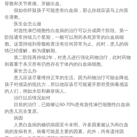
骨骼和关节疼痛。牙龈出血。
假如你怀疑孩子可能患有白血病，那么你就应该马上向医
生请教。
医生会怎么做
对急性淋巴细胞性白血病的治疗可以分成两个阶段。第一
阶段通常持续几个星期，一般可以用药杀死异常的白血病细
胞。这需持续到骨髓检查没有任何异常为止。此时，患儿的病
情已经缓解，称为缓解期。
第二阶段再持续2年，对患儿进行强化药物治疗，此时药物
则着重于杀灭所有仍然存在于体内的白血病细胞。
家长怎么办
患儿应该尽量维持正常的生活。因为药物治疗可能会降低
孩子对感染的抵抗力，所以他应该尽可能避开那些受病毒感染
的人们，例如水痘和麻疹病人。
治疗以后情况如何
目前的治疗，已能够让60-70%患有急性淋巴细胞性白血病
的患儿完全复原。
病因
人类白血病的确切病因至今未明。许多因素被认为和白血
病的发病有关。病毒可能是主要的因素。此外，尚有遗传因