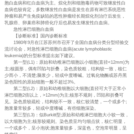
胞白血病和红白血病为主。烷化剂和细胞毒药物可致继发性白
血病也较肯定，多数继发性白血病是发生在原有淋巴系统恶性
肿瘤和易产生免疫缺陷的恶性肿瘤经长期烷化剂治疗后发生，
乳腺癌、卵巢癌和肺癌化疗后也易发生继发性白血病。
急性淋巴细胞白血病
【诊断标准】国内诊断标准
1980年9月在江苏苏州市召开了全国白血病分类分型经验交
流讨论会，对急性淋巴细胞白血病(acute lymphoblastic
leukemia)的分型标准提出如下建议。
第一型(L1)：原始和幼稚淋巴细胞以小细胞(直径<12mm)为
主;核圆形，偶有凹陷与折叠，染色质较粗，结构较一致，核仁
少而小，不清楚;脑浆少，轻或中度嗜碱。过氧化物酶或苏丹黑
染色阳性的原始细胞一般不超过3%。
第二型(L2)：原始和幼稚细胞以大细胞(直径可大于正常小
淋巴细胞2倍以上，>12mm)为主;核形不规则，凹陷和折叠可
见。染色质较疏松，结构较不一致，核仁较清楚，一个或多个;
胞浆量常较多，轻或中度嗜碱，有些细胞深染。
第三型(L3)：似Burkitt型;原始和幼稚淋巴细胞大小较一致，
以大细胞为主;核形较规则。染色质呈均匀细点状，核仁明显，
一个或多个，呈小泡状;胞浆量较多，深蓝色，空泡常明显，呈