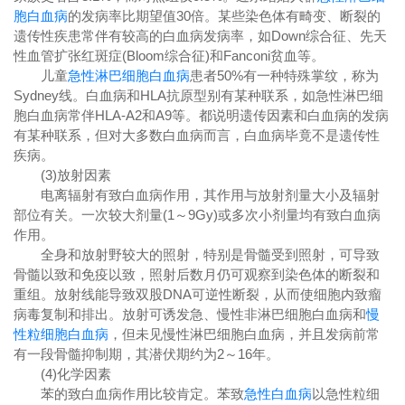
胞白血病
的发病率比期望值30倍。某些染色体有畸变、断裂的
遗传性疾患常伴有较高的白血病发病率，如Down综合征、先天
性血管扩张红斑症(Bloom综合征)和Fanconi贫血等。
儿童
急性淋巴细胞白血病
患者50%有一种特殊掌纹，称为
Sydney线。白血病和HLA抗原型别有某种联系，如急性淋巴细
胞白血病常伴HLA-A2和A9等。都说明遗传因素和白血病的发病
有某种联系，但对大多数白血病而言，白血病毕竟不是遗传性
疾病。
(3)放射因素
电离辐射有致白血病作用，其作用与放射剂量大小及辐射
部位有关。一次较大剂量(1～9Gy)或多次小剂量均有致白血病
作用。
全身和放射野较大的照射，特别是骨髓受到照射，可导致
骨髓以致和免疫以致，照射后数月仍可观察到染色体的断裂和
重组。放射线能导致双股DNA可逆性断裂，从而使细胞内致瘤
病毒复制和排出。放射可诱发急、慢性非淋巴细胞白血病和
慢
性粒细胞白血病
，但未见慢性淋巴细胞白血病，并且发病前常
有一段骨髓抑制期，其潜伏期约为2～16年。
(4)化学因素
苯的致白血病作用比较肯定。苯致
急性白血病
以急性粒细