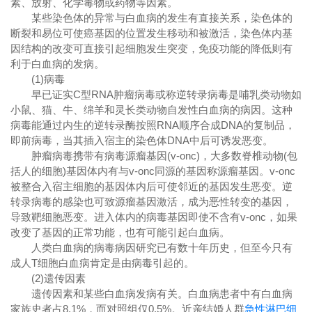
素、放射、化学毒物或药物等因素。
某些染色体的异常与白血病的发生有直接关系，染色体的
断裂和易位可使癌基因的位置发生移动和被激活，染色体内基
因结构的改变可直接引起细胞发生突变，免疫功能的降低则有
利于白血病的发病。
(1)病毒
早已证实C型RNA肿瘤病毒或称逆转录病毒是哺乳类动物如
小鼠、猫、牛、绵羊和灵长类动物自发性白血病的病因。这种
病毒能通过内生的逆转录酶按照RNA顺序合成DNA的复制品，
即前病毒，当其插入宿主的染色体DNA中后可诱发恶变。
肿瘤病毒携带有病毒源瘤基因(v-onc)，大多数脊椎动物(包
括人的细胞)基因体内有与v-onc同源的基因称源瘤基因。v-onc
被整合入宿主细胞的基因体内后可使邻近的基因发生恶变。逆
转录病毒的感染也可致源瘤基因激活，成为恶性转变的基因，
导致靶细胞恶变。进入体内的病毒基因即使不含有v-onc，如果
改变了基因的正常功能，也有可能引起白血病。
人类白血病的病毒病因研究已有数十年历史，但至今只有
成人T细胞白血病肯定是由病毒引起的。
(2)遗传因素
遗传因素和某些白血病发病有关。白血病患者中有白血病
家族史者占8.1%，而对照组仅0.5%。近亲结婚人群
急性淋巴细