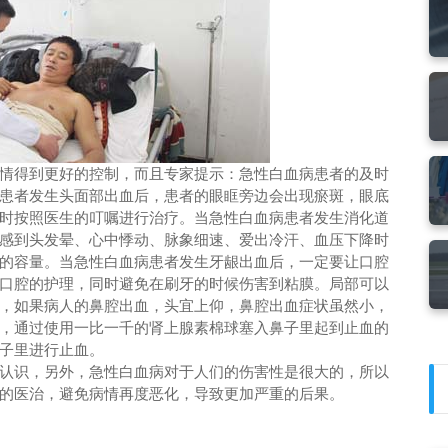
得到更好的控制，而且专家提示：急性白血病患者的及时
患者发生头面部出血后，患者的眼眶旁边会出现瘀斑，眼底
时按照医生的叮嘱进行治疗。当急性白血病患者发生消化道
感到头发晕、心中悸动、脉象细速、爱出冷汗、血压下降时
的容量。当急性白血病患者发生牙龈出血后，一定要让口腔
口腔的护理，同时避免在刷牙的时候伤害到粘膜。局部可以
，如果病人的鼻腔出血，头宜上仰，鼻腔出血症状虽然小，
，通过使用一比一千的肾上腺素棉球塞入鼻子里起到止血的
子里进行止血。
识，另外，急性白血病对于人们的伤害性是很大的，所以
的医治，避免病情再度恶化，导致更加严重的后果。