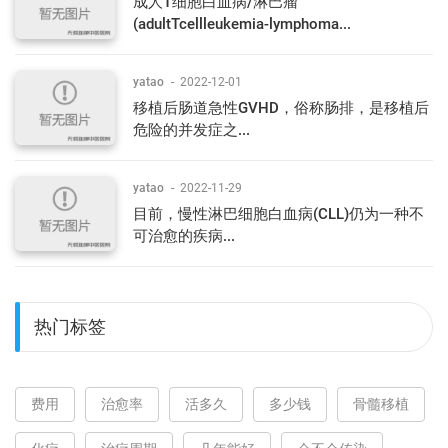
成人T细胞白血病/淋巴瘤
(adultTcellleukemia-lymphoma...
yatao
-
2022-12-01
移植后肠道急性GVHD，俗称肠排，是移植后
危险的并发症之...
yatao
-
2022-11-29
目前，慢性淋巴细胞白血病(CLL)仍为一种不
可治愈的疾病...
热门标签
费用
治愈率
活多久
多少钱
骨髓移植