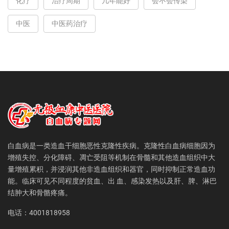
化疗
治疗周期
几年能好
会不会传染
中医
中医药治疗
白血病是一类造血干细胞恶性克隆性疾病。克隆性白血病细胞因为
增殖失控、分化障碍、凋亡受阻等机制在骨髓和其他造血组织中大
量增殖累积，并浸润其他非造血组织和器官，同时抑制正常造血功
能。临床可见不同程度的贫血、出 血、感染发热以及肝、脾、淋巴
结肿大和骨骼疼痛。
电话：4001818958