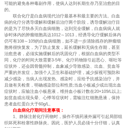
可能的避免各种毒副作用，使病人达到长期生存乃至治愈的目
的。
联合化疗是白血病现代治疗最基本和最主要的方法。白血
病的化疗分诱导缓解和缓解后治疗两个阶段，诱导缓解治疗目
的是为了尽快杀灭白血病细胞，达到完全缓解，白血病病人就
诊时体内的肿瘤细胞高达1012～1013，经诱导化疗缓解后体内
仍可有108～109的白血病细胞，如不进一步清除残存的肿瘤细
胞将很快复发，为了防止复发，延长缓解和无病生存期，甚至
治愈患者，必须实施缓解后的巩固化疗，根据白血病的类型不
同，化疗的时间大致需要3-5年。化疗药物除引起恶心、呕吐等
症状外，还会因骨髓抑制，血象减少导致感染、出血、贫血等
严重的并发症，加强个人卫生和基础护理，减少探视可预防和
减少感染，当病人出现发热、感染时，应给予抗感染治疗，并
且做有关检查，明确感染部位和性质;当血小板减少或出现出血
症状时，应输注血小板悬液，维持血小板计数在20×109/L以上;
如贫血或出现头晕、心悸等症状时，需输注红细胞悬液，保持
患者血红蛋白大于60g/L。
白血病化疗期间注意事项：
1、静脉注射化疗药物时，操作不慎药液外漏可引起局部组
织坏死和栓塞性静脉炎。因此，医护人员必须十分仔细，认真