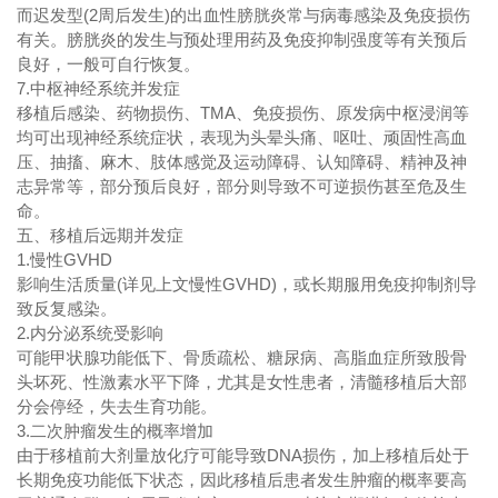
而迟发型(2周后发生)的出血性膀胱炎常与病毒感染及免疫损伤
有关。膀胱炎的发生与预处理用药及免疫抑制强度等有关预后
良好，一般可自行恢复。
7.中枢神经系统并发症
移植后感染、药物损伤、TMA、免疫损伤、原发病中枢浸润等
均可出现神经系统症状，表现为头晕头痛、呕吐、顽固性高血
压、抽搐、麻木、肢体感觉及运动障碍、认知障碍、精神及神
志异常等，部分预后良好，部分则导致不可逆损伤甚至危及生
命。
五、移植后远期并发症
1.慢性GVHD
影响生活质量(详见上文慢性GVHD)，或长期服用免疫抑制剂导
致反复感染。
2.内分泌系统受影响
可能甲状腺功能低下、骨质疏松、糖尿病、高脂血症所致股骨
头坏死、性激素水平下降，尤其是女性患者，清髓移植后大部
分会停经，失去生育功能。
3.二次肿瘤发生的概率增加
由于移植前大剂量放化疗可能导致DNA损伤，加上移植后处于
长期免疫功能低下状态，因此移植后患者发生肿瘤的概率要高