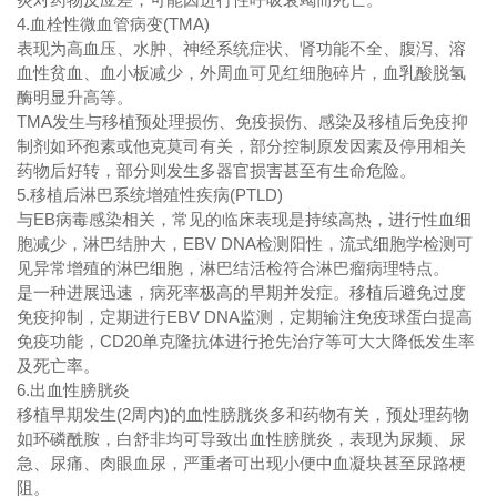
4.血栓性微血管病变(TMA)
表现为高血压、水肿、神经系统症状、肾功能不全、腹泻、溶
血性贫血、血小板减少，外周血可见红细胞碎片，血乳酸脱氢
酶明显升高等。
TMA发生与移植预处理损伤、免疫损伤、感染及移植后免疫抑
制剂如环孢素或他克莫司有关，部分控制原发因素及停用相关
药物后好转，部分则发生多器官损害甚至有生命危险。
5.移植后淋巴系统增殖性疾病(PTLD)
与EB病毒感染相关，常见的临床表现是持续高热，进行性血细
胞减少，淋巴结肿大，EBV DNA检测阳性，流式细胞学检测可
见异常增殖的淋巴细胞，淋巴结活检符合淋巴瘤病理特点。
是一种进展迅速，病死率极高的早期并发症。移植后避免过度
免疫抑制，定期进行EBV DNA监测，定期输注免疫球蛋白提高
免疫功能，CD20单克隆抗体进行抢先治疗等可大大降低发生率
及死亡率。
6.出血性膀胱炎
移植早期发生(2周内)的血性膀胱炎多和药物有关，预处理药物
如环磷酰胺，白舒非均可导致出血性膀胱炎，表现为尿频、尿
急、尿痛、肉眼血尿，严重者可出现小便中血凝块甚至尿路梗
阻。