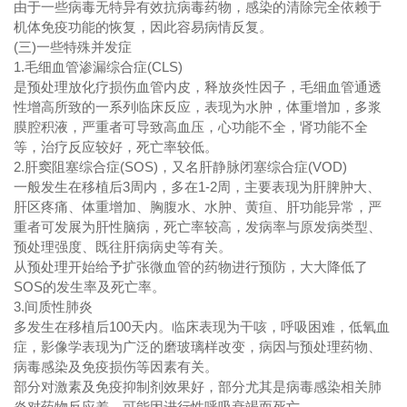
由于一些病毒无特异有效抗病毒药物，感染的清除完全依赖于
机体免疫功能的恢复，因此容易病情反复。
(三)一些特殊并发症
1.毛细血管渗漏综合症(CLS)
是预处理放化疗损伤血管内皮，释放炎性因子，毛细血管通透
性增高所致的一系列临床反应，表现为水肿，体重增加，多浆
膜腔积液，严重者可导致高血压，心功能不全，肾功能不全
等，治疗反应较好，死亡率较低。
2.肝窦阻塞综合症(SOS)，又名肝静脉闭塞综合症(VOD)
一般发生在移植后3周内，多在1-2周，主要表现为肝脾肿大、
肝区疼痛、体重增加、胸腹水、水肿、黄疸、肝功能异常，严
重者可发展为肝性脑病，死亡率较高，发病率与原发病类型、
预处理强度、既往肝病病史等有关。
从预处理开始给予扩张微血管的药物进行预防，大大降低了
SOS的发生率及死亡率。
3.间质性肺炎
多发生在移植后100天内。临床表现为干咳，呼吸困难，低氧血
症，影像学表现为广泛的磨玻璃样改变，病因与预处理药物、
病毒感染及免疫损伤等因素有关。
部分对激素及免疫抑制剂效果好，部分尤其是病毒感染相关肺
炎对药物反应差，可能因进行性呼吸衰竭而死亡。