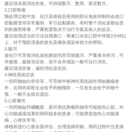
建议清淡易消化饮食。可持续数天、数周、甚至数月。
2.口腔疼痛
预处理过程中放、化疗及移植后使用的部分免疫抑制剂会使口
腔黏膜变得非常脆弱，常引起黏膜炎。有时整个消化道都会受
到刺激而疼痛，严重程度取决于治疗方案及病人的反应。
建议加强适当的方法自我漱口：将漱口水在口腔中停留2分钟以
上，对于预防溃疡的发生及继发感染有很大的帮助。
3.腹泻
放化疗可导致消化道粘膜损伤而导致腹泻，严重者水样泻，可
伴腹痛，腹胀等症状，若不合并感染一般可自行消失。
建议清淡饮食，减轻消化道负担。
4.神经系统症状
一些药物如白舒非等，可导致中枢神经系统副作用如癫痫发
作，在用药前医生会给予药物预防，一旦发生会给予药物干
预，一般不会留后遗症。
5.心脏毒性
一些药物如环磷酰胺，蒽环类抗肿瘤药物等可能损伤心肌，对
心功能减退或累积用药较多的患者，可能诱发急性心功能衰
竭，心律失常等。
移植前进行心脏全面评估，合理选择药物，用药过程中注意液