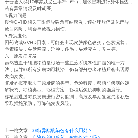
于普通人群(10年累及发生率2%-6%)，建议定期进行身体检查，
若有异常情况及时就医。
4.视力问题
慢性GVHD相关干眼症导致角膜结膜炎，预处理放疗及化疗导
致白内障，均会导致视力损伤。
5.外观变化
因药物或GVHD因素，可能会出现皮肤颜色改变，色素沉着，
色素脱失，头发稀疏，浮肿，多毛，头发变白，卷曲等。
六、原发病复发
虽然造血干细胞移植是根治一些血液系统恶性肿瘤的唯一方
法，但并非所有疾病均可根治，仍有部分患者移植后会出现原
发病复发。
复发的概率取决于原发病的类型、危险程度，移植前疾病的缓
解状态、移植类型、移植方案，移植后免疫抑制的强度等。
移植后通过对原发病进行密切监测，高危及早期复发患者积极
采取措施预防，可降低复发风险。
上一篇文章：
非特异酯酶染色有什么用处？
下一篇文章：
血液科的口服药，你都吃对了吗？