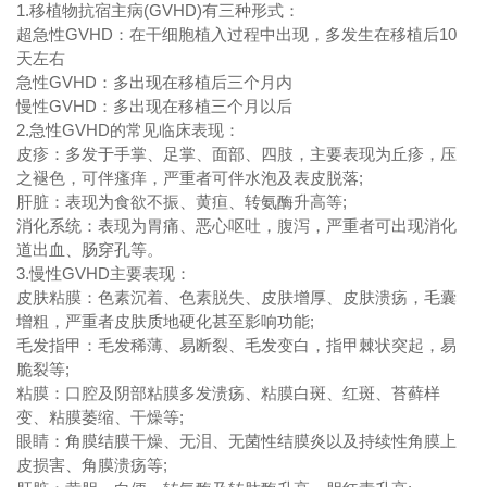
1.移植物抗宿主病(GVHD)有三种形式：
超急性GVHD：在干细胞植入过程中出现，多发生在移植后10
天左右
急性GVHD：多出现在移植后三个月内
慢性GVHD：多出现在移植三个月以后
2.急性GVHD的常见临床表现：
皮疹：多发于手掌、足掌、面部、四肢，主要表现为丘疹，压
之褪色，可伴瘙痒，严重者可伴水泡及表皮脱落;
肝脏：表现为食欲不振、黄疸、转氨酶升高等;
消化系统：表现为胃痛、恶心呕吐，腹泻，严重者可出现消化
道出血、肠穿孔等。
3.慢性GVHD主要表现：
皮肤粘膜：色素沉着、色素脱失、皮肤增厚、皮肤溃疡，毛囊
增粗，严重者皮肤质地硬化甚至影响功能;
毛发指甲：毛发稀薄、易断裂、毛发变白，指甲棘状突起，易
脆裂等;
粘膜：口腔及阴部粘膜多发溃疡、粘膜白斑、红斑、苔藓样
变、粘膜萎缩、干燥等;
眼睛：角膜结膜干燥、无泪、无菌性结膜炎以及持续性角膜上
皮损害、角膜溃疡等;