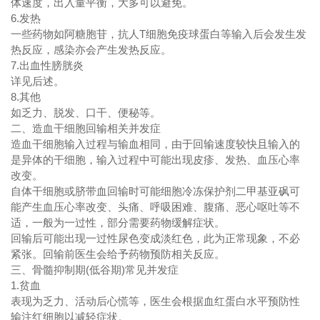
体速度，出入量平衡，大多可以避免。
6.发热
一些药物如阿糖胞苷，抗人T细胞免疫球蛋白等输入后会发生发
热反应，感染亦会产生发热反应。
7.出血性膀胱炎
详见后述。
8.其他
如乏力、脱发、口干、便秘等。
二、造血干细胞回输相关并发症
造血干细胞输入过程与输血相同，由于回输速度较快且输入的
是异体的干细胞，输入过程中可能出现皮疹、发热、血压心率
改变。
自体干细胞或脐带血回输时可能细胞冷冻保护剂二甲基亚砜可
能产生血压心率改变、头痛、呼吸困难、腹痛、恶心呕吐等不
适，一般为一过性，部分需要药物缓解症状。
回输后可能出现一过性尿色变成淡红色，此为正常现象，不必
紧张。回输前医生会给予药物预防相关反应。
三、骨髓抑制期(低谷期)常见并发症
1.贫血
表现为乏力、活动后心慌等，医生会根据血红蛋白水平预防性
输注红细胞以减轻症状。