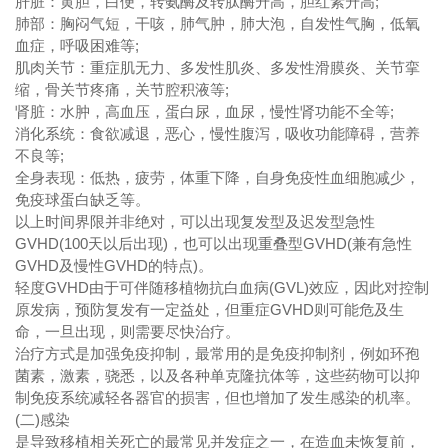
肝脏：黄胆，白便，转氨酶及转肽酶升高，胆红素升高;
肺部：胸闷气短，干咳，肺气肿，肺大泡，自发性气胸，低氧
血症，呼吸困难等;
肌肉关节：重症肌无力、多发性肌炎、多发性滑膜炎、关节挛
缩，骨关节疼痛，关节腔积液等;
肾脏：水肿，高血压，蛋白尿，血尿，慢性肾功能不全等;
消化系统：食欲减退，恶心，慢性腹泻，吸收功能障碍，营养
不良等;
全身表现：低热，疲劳，体重下降，自身免疫性血细胞减少，
免疫球蛋白缺乏等。
以上时间界限并非绝对，可以出现复发型及迟发型急性
GVHD(100天以后出现)，也可以出现重叠型GVHD(兼有急性
GVHD及慢性GVHD的特点)。
轻度GVHD由于可伴随移植物抗白血病(GVL)效应，因此对控制
原发病，预防复发有一定益处，但重症GVHD则可能危及生
命，一旦出现，则需要尽快治疗。
治疗方式是加强免疫抑制，最常用的是免疫抑制剂，例如环孢
菌素，激素，骁悉，以及各种单克隆抗体等，这些药物可以抑
制免疫系统减轻各器官的损害，但也增加了发生感染的机率。
(二)感染
是导致移植相关死亡的最常见并发症之一，在造血未恢复前，