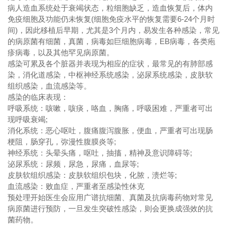
病人造血系统处于衰竭状态，粒细胞缺乏，造血恢复后，体内
免疫细胞及功能仍未恢复(细胞免疫水平的恢复需要6-24个月时
间)，因此移植后早期，尤其是3个月内，易发生各种感染，常见
的病原菌有细菌，真菌，病毒如巨细胞病毒，EB病毒，各类疱
疹病毒，以及其他罕见病原菌。
感染可累及各个脏器并表现为相应的症状，最常见的有肺部感
染，消化道感染，中枢神经系统感染，泌尿系统感染，皮肤软
组织感染，血流感染等。
感染的临床表现：
呼吸系统：咳嗽，咳痰，咯血，胸痛，呼吸困难，严重者可出
现呼吸衰竭;
消化系统：恶心呕吐，腹痛腹泻腹胀，便血，严重者可出现肠
梗阻，肠穿孔，弥漫性腹膜炎等;
神经系统：头晕头痛，呕吐，抽搐，精神及意识障碍等;
泌尿系统：尿频，尿急，尿痛，血尿等;
皮肤软组织感染：皮肤软组织包块，化脓，溃烂等;
血流感染：败血症，严重者至感染性休克
预处理开始医生会应用广谱抗细菌、真菌及抗病毒药物对常见
病原菌进行预防，一旦发生突破性感染，则会更换成强效的抗
菌药物。