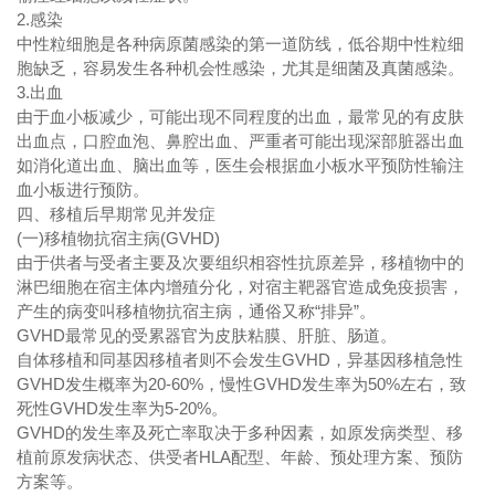
2.感染
中性粒细胞是各种病原菌感染的第一道防线，低谷期中性粒细
胞缺乏，容易发生各种机会性感染，尤其是细菌及真菌感染。
3.出血
由于血小板减少，可能出现不同程度的出血，最常见的有皮肤
出血点，口腔血泡、鼻腔出血、严重者可能出现深部脏器出血
如消化道出血、脑出血等，医生会根据血小板水平预防性输注
血小板进行预防。
四、移植后早期常见并发症
(一)移植物抗宿主病(GVHD)
由于供者与受者主要及次要组织相容性抗原差异，移植物中的
淋巴细胞在宿主体内增殖分化，对宿主靶器官造成免疫损害，
产生的病变叫移植物抗宿主病，通俗又称“排异”。
GVHD最常见的受累器官为皮肤粘膜、肝脏、肠道。
自体移植和同基因移植者则不会发生GVHD，异基因移植急性
GVHD发生概率为20-60%，慢性GVHD发生率为50%左右，致
死性GVHD发生率为5-20%。
GVHD的发生率及死亡率取决于多种因素，如原发病类型、移
植前原发病状态、供受者HLA配型、年龄、预处理方案、预防
方案等。