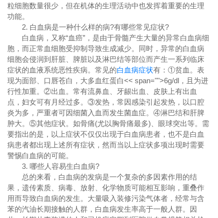
粒细胞数量很少，但在机体的生理活动中也发挥着重要的生理
功能。
2. 白血病是一种什么样的病?有哪些常见症状?
白血病，又称“血癌”，是由于骨髓产生大量的异常白血病细
胞，而正常血细胞受抑制导致生成减少。同时，异常的白血病
细胞会侵润到肝脏、脾脏以及淋巴结等部位而产生一系列临床
症状的血液系统恶性疾病。常见的
白血病症状
有：①贫血。表
现为面部、口唇苍白，大多血红蛋白<< span="">6g/dl，且为进
行性加重。②出血。常有流鼻血、牙龈出血、皮肤上有出血
点，妇女可有月经过多。③发热，常因感染引起发热，以口腔
炎为多，严重者可因细菌入血而发生菌血症。④淋巴结和肝脾
肿大。⑤其他症状。如骨痛(尤以胸骨痛最多)、眼球突出等。需
要指出的是，以上症状不仅仅出现于白血病患者，也不是白血
病患者都出现上述所有症状，然而当以上症状多项出现时需要
警惕白血病的可能。
3. 哪些人容易生白血病?
总的来看，白血病的发病是一个复杂的多因素作用的结
果，遗传素质、病毒、放射、化学物质可能相互影响，重叠作
用而导致白血病的发生。大量吸入装修污染气体者，经常与含
苯的汽油长期接触的人群，白血病发生率高于一般人群。因