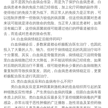
这不是因为白血病会传染，而是为了保护白血病患者。白
血病患者本身的免疫力就已经很低，加上化疗药物的副作用，
使得他们的免疫力更为低下。而正常人的免疫力是正常的，可
以抵制并携带一些致病力较低的病原菌，但这些病原菌对患者
来说可能就是潜在的致命的危险。当正常人接近患者时，如果
没有戴口罩，这些病原菌就很可能通过他们的呼吸道被排出
去，而造成对患者的致命伤害。
14. 白血病病情稳定后能停药吗?
白血病确诊后，多数家庭都会积极配合医生治疗，也因此
投入了大量的人力、物力。但对于病情稳定后的巩固治疗却不
十分重视。其实，白血病是骨髓里的病，病情稳定只说明骨髓
里白血病细胞已经大大降低，并不能说明疾病已经痊愈。如果
对后期的巩固治疗不重视，很可能使剩余少量的白血病细胞大
量复制而导致疾病复发。因此，白血病患者病情稳定后，更要
积极配合医生进行巩固治疗。
15. 类白血病反应和白血病有什么不同?
类白血病反应是某种因素刺激机体的造血组织而引起的某
种细胞反应性增多，产生类似白血病的现象，但跟白血病有着
本质上的区别。类白血病反应最多见于某些细菌和病毒的严重
感染，亦常出现于恶性肿瘤的广泛播散，急性溶血及某些药物
反应。本病以儿童及青少年较多见，男女发病率无差别。其治