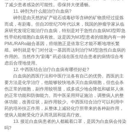
了减少患者感染的可能性。⑥保持大便通畅。
11. 砷剂为什么能治疗白血病?
砷剂是由天然的矿产砒石或毒砂等含砷的矿物质经过提炼
而成，有剧毒。但自20世纪70年代以来，我国的肿瘤学家从临
床研究发现它能治疗白血病，特别是对于急性白血病M3型即急
性早幼粒细胞白血病有效。这是因为M3型患者的细胞内有一种
PML/RARα融合基因，癌细胞正是依靠它才能不断地增长繁
殖。砷剂就是专门对付这一基因而达到治疗M3型急性白血病的
作用的。当然作为“剧毒” 药必须在医生结合患者的病情综合考
虑后合理地使用。
12. 中西医结合治疗白血病有哪些好处?
白血病的西医疗法和中医疗法各有自己的优势。西医的主
要方法是化学治疗，他能够较快地杀灭白血病细胞，但也会杀
伤正常的细胞，副作用较明显，或多或少地会降低和破坏人体
的正常功能和防御能力。而中医采用辩证施治，调整病人的整
体功能，改善症状，副作用较少。中西医结合治疗可以利用中
药的培补扶正作用，从整体上减轻化疗所带来的各种副作用，
使病人能耐受化疗从而巩固和提高疗效。
13. 接近白血病患者的人都戴着口罩，是因为白血病会传染
吗?