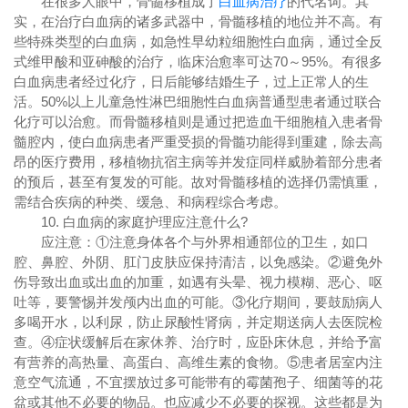
在很多人眼中，骨髓移植成了
白血病治疗
的代名词。其
实，在治疗白血病的诸多武器中，骨髓移植的地位并不高。有
些特殊类型的白血病，如急性早幼粒细胞性白血病，通过全反
式维甲酸和亚砷酸的治疗，临床治愈率可达70～95%。有很多
白血病患者经过化疗，日后能够结婚生子，过上正常人的生
活。50%以上儿童急性淋巴细胞性白血病普通型患者通过联合
化疗可以治愈。而骨髓移植则是通过把造血干细胞植入患者骨
髓腔内，使白血病患者严重受损的骨髓功能得到重建，除去高
昂的医疗费用，移植物抗宿主病等并发症同样威胁着部分患者
的预后，甚至有复发的可能。故对骨髓移植的选择仍需慎重，
需结合疾病的种类、缓急、和病程综合考虑。
10. 白血病的家庭护理应注意什么?
应注意：①注意身体各个与外界相通部位的卫生，如口
腔、鼻腔、外阴、肛门皮肤应保持清洁，以免感染。②避免外
伤导致出血或出血的加重，如遇有头晕、视力模糊、恶心、呕
吐等，要警惕并发颅内出血的可能。③化疗期间，要鼓励病人
多喝开水，以利尿，防止尿酸性肾病，并定期送病人去医院检
查。④症状缓解后在家休养、治疗时，应卧床休息，并给予富
有营养的高热量、高蛋白、高维生素的食物。⑤患者居室内注
意空气流通，不宜摆放过多可能带有的霉菌孢子、细菌等的花
盆或其他不必要的物品。也应减少不必要的探视。这些都是为