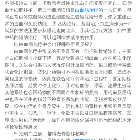
不能根治白血病，多数患者最终出现白血病复发而死亡。② 造
血干细胞移植。造血干细胞移植是
白血病治疗
的一大进步，即
将正常供体或自体的造血细胞经血管输注给患者，使之重建正
常的造血和免疫功能。③ 基因治疗。基因治疗白血病作为一种
崭新的方法正逐步从理论走向临床。④其他治疗方法，如中医
中药的辅助治疗，可以起到增效减毒的作用。
8. 白血病化疗中会出现哪些不良反应?
白血病化疗中常见的不良反应有：①抑制骨髓造血，主要
是白细胞和血小板下降。容易导致感染和出血，故在每次化疗
期间，医生会根据病人状况使用升血细胞药、输血或酌情减低
联合化疗剂量。②化疗药物可不同程度地损害肝细胞，造成不
同程度的肝损伤。因此在联合化疗前和治疗过程中，要定期检
查肝功能，必要时停止化疗。③对心血管、呼吸、泌尿生殖等
其他系统也会因药物的不同而产生相应的损害，用药前及用药
中也应在医生的指导下检查各系统的功能。④脱发和皮肤反
应。⑤在化疗的全身反应中，消化系统的毒性作用和不良反应
也不少见，如恶心、呕吐、食欲不振以及口腔黏膜溃疡等。⑥
静脉注射化疗药物时，操作不慎药液外漏可引起局部组织坏死
和栓塞性静脉炎。
9. 治愈白血病，都得做骨髓移植吗?