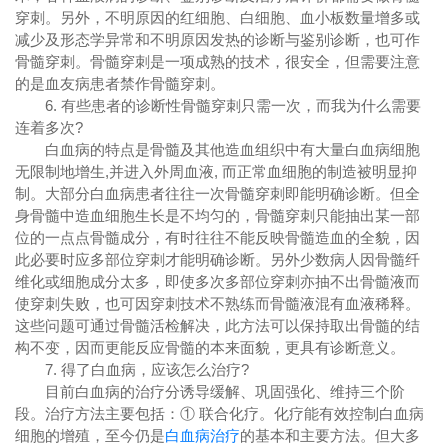
穿刺。另外，不明原因的红细胞、白细胞、血小板数量增多或
减少及形态学异常和不明原因发热的诊断与鉴别诊断，也可作
骨髓穿刺。骨髓穿刺是一项成熟的技术，很安全，但需要注意
的是血友病患者禁作骨髓穿刺。
6. 有些患者的诊断性骨髓穿刺只需一次，而我为什么需要
连着多次?
白血病的特点是骨髓及其他造血组织中有大量白血病细胞
无限制地增生,并进入外周血液, 而正常血细胞的制造被明显抑
制。大部分白血病患者往往一次骨髓穿刺即能明确诊断。但全
身骨髓中造血细胞生长是不均匀的，骨髓穿刺只能抽出某一部
位的一点点骨髓成分，有时往往不能反映骨髓造血的全貌，因
此必要时应多部位穿刺才能明确诊断。另外少数病人因骨髓纤
维化或细胞成分太多，即使多次多部位穿刺亦抽不出骨髓液而
使穿刺失败，也可因穿刺技术不熟练而骨髓液混有血液稀释。
这些问题可通过骨髓活检解决，此方法可以保持取出骨髓的结
构不变，因而更能反应骨髓的本来面貌，更具有诊断意义。
7. 得了白血病，应该怎么治疗?
目前白血病的治疗分诱导缓解、巩固强化、维持三个阶
段。治疗方法主要包括：① 联合化疗。化疗能有效控制白血病
细胞的增殖，至今仍是
白血病治疗
的基本和主要方法。但大多