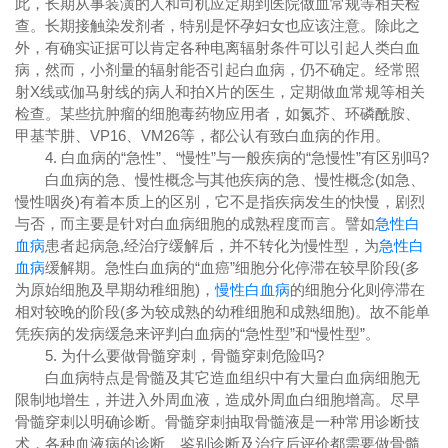
此，长期从事装潢的人和司机应定期到医院做血常规等相关检
查。长期接触染发剂者，特别是怀孕妇女也应该注意。除此之
外，有确实证据可以肯定各种电离辐射条件可以引起人类白血
病，然而，小剂量的辐射能否引起白血病，仍不确定。经常照
射X线或伽马射线的病人和拍X片的医生，定期做血常规等相关
检查。某些抗肿瘤的细胞毒药物应用者，如氮芥、环磷酰胺、
甲基苄肼、VP16、VM26等，都公认有致白血病的作用。
4. 白血病的“急性”、“慢性”与一般疾病的“急慢性”有区别吗?
白血病的急、慢性概念与其他疾病的急、慢性概念(如急、
慢性咽炎)有着本质上的区别，它不是指疾病发生的快慢，剧烈
与否，而主要是针对白血病细胞的成熟程度而言。譬如
急性白
血病
患者起病急,经治疗缓解后，并不转化为慢性型，为
急性白
血病
缓解期。急性白血病的“血癌”细胞分化停滞在较早阶段(多
为原始细胞及早期幼稚细胞)，
慢性白血病
的细胞分化则停滞在
相对较晚的阶段(多为较成熟的幼稚细胞和成熟细胞)。故不能单
凭疾病的发病缓急来评判白血病的“急性型”和“慢性型”。
5. 为什么要做骨髓穿刺，骨髓穿刺危险吗?
白血病特点是骨髓及其它造血组织中有大量白血病细胞无
限制地增生，并进入外周血液，造成外周血白细胞增高。尽早
骨髓穿刺以明确诊断。骨髓穿刺抽取骨髓液是一种常用诊断技
术，各种血液病的诊断、鉴别诊断及治疗后评价都需要做骨髓