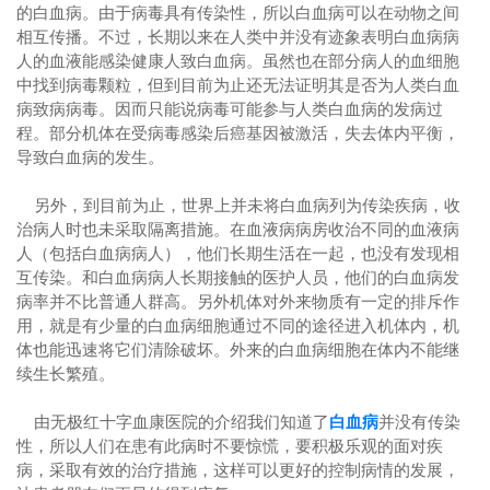
的白血病。由于病毒具有传染性，所以白血病可以在动物之间
相互传播。不过，长期以来在人类中并没有迹象表明白血病病
人的血液能感染健康人致白血病。虽然也在部分病人的血细胞
中找到病毒颗粒，但到目前为止还无法证明其是否为人类白血
病致病病毒。因而只能说病毒可能参与人类白血病的发病过
程。部分机体在受病毒感染后癌基因被激活，失去体内平衡，
导致白血病的发生。
另外，到目前为止，世界上并未将白血病列为传染疾病，收
治病人时也未采取隔离措施。在血液病病房收治不同的血液病
人（包括白血病病人），他们长期生活在一起，也没有发现相
互传染。和白血病病人长期接触的医护人员，他们的白血病发
病率并不比普通人群高。另外机体对外来物质有一定的排斥作
用，就是有少量的白血病细胞通过不同的途径进入机体内，机
体也能迅速将它们清除破坏。外来的白血病细胞在体内不能继
续生长繁殖。
由无极红十字血康医院的介绍我们知道了
白血病
并没有传染
性，所以人们在患有此病时不要惊慌，要积极乐观的面对疾
病，采取有效的治疗措施，这样可以更好的控制病情的发展，